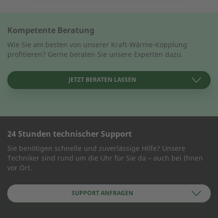
Kompetente Beratung
Wie Sie am besten von unserer Kraft-Wärme-Kopplung
profitieren? Gerne beraten Sie unsere Experten dazu.
JETZT BERATEN LASSEN
24 Stunden technischer Support
KONTAKT AUFNEHMEN
Sie benötigen schnelle und zuverlässige Hilfe? Unsere
Techniker sind rund um die Uhr für Sie da – auch bei Ihnen
Wie können wir Ihnen helfen?
vor Ort.
SUPPORT ANFRAGEN
Name des Unternehmens