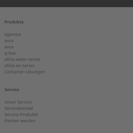
Produkte
24-h-Service ab 50 kW
Vorname
agenitor
Service Hotline für eine Installation ab 50 kW.
aura
avus
g-box
+49 (0) 180 6345345
afilia-water-series
Postleitzahl
afilia-air-series
Container-Lösungen
24-h-Service bis 50 kW
Nachname
Service
Service Hotline für eine Installation bis 50 kW (g-box 20
Unser Service
und g-box 50).
Servicekontakt
Service-Produkte
Ort
Partner werden
+49 (0) 2568 9347-2707