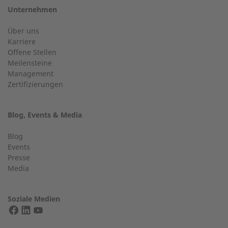
Unternehmen
E-Mail
Über uns
Kundenservice
Karriere
Offene Stellen
Haben Sie allgemeine Fragen?
Meilensteine
Management
Zertifizierungen
Telefonnummer
+49 (0) 2568 9347-0
Blog, Events & Media
info@2-g.de
Blog
Events
Gasart
Presse
Media
Finden Sie einen Experten in Ihrer Nähe
Soziale Medien
Ihre Nachricht:
EXPERTEN FINDEN