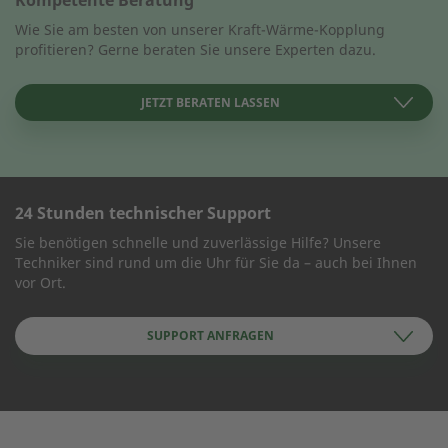
Kompetente Beratung
Wie Sie am besten von unserer Kraft-Wärme-Kopplung
profitieren? Gerne beraten Sie unsere Experten dazu.
JETZT BERATEN LASSEN
24 Stunden technischer Support
KONTAKT AUFNEHMEN
Sie benötigen schnelle und zuverlässige Hilfe? Unsere
Techniker sind rund um die Uhr für Sie da – auch bei Ihnen
Wie können wir Ihnen helfen?
vor Ort.
SUPPORT ANFRAGEN
Name des Unternehmens