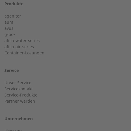
Produkte
24-h-Service ab 50 kW
Vorname
agenitor
Service Hotline für eine Installation ab 50 kW.
aura
avus
g-box
+49 (0) 180 6345345
afilia-water-series
Postleitzahl
afilia-air-series
Container-Lösungen
24-h-Service bis 50 kW
Nachname
Service
Service Hotline für eine Installation bis 50 kW (g-box 20
Unser Service
und g-box 50).
Servicekontakt
Service-Produkte
Ort
Partner werden
+49 (0) 2568 9347-2707
Unternehmen
Über uns