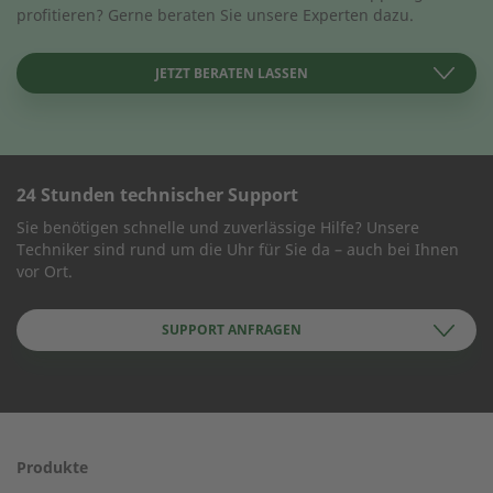
profitieren? Gerne beraten Sie unsere Experten dazu.
Vorname
JETZT BERATEN LASSEN
Nachname
24 Stunden technischer Support
KONTAKT AUFNEHMEN
Unternehmen
Sie benötigen schnelle und zuverlässige Hilfe? Unsere
Techniker sind rund um die Uhr für Sie da – auch bei Ihnen
Wie können wir Ihnen helfen?
vor Ort.
Standort
Standort
SUPPORT ANFRAGEN
Name des Unternehmens
E-Mail
Produkte
Telefonnummer
24-h-Service ab 50 kW