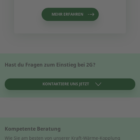
MEHR ERFAHREN
Hast du Fragen zum Einstieg bei 2G?
KONTAKTIERE UNS JETZT
KONTAKT AUFNEHMEN
Kompetente Beratung
Wie können wir Ihnen helfen?
Wie können wir Ihnen helfen?
Wie Sie am besten von unserer Kraft-Wärme-Kopplung