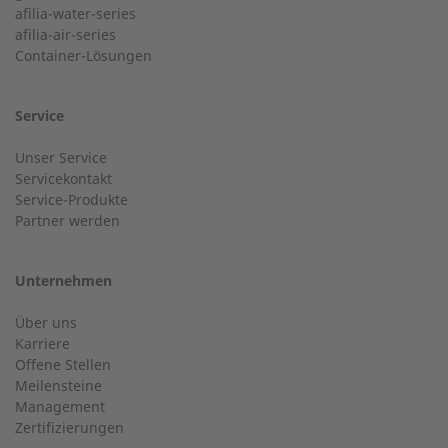
+49 (0) 180 6345345
afilia-water-series
Postleitzahl
afilia-air-series
Container-Lösungen
24-h-Service bis 50 kW
Nachname
Service
Service Hotline für eine Installation bis 50 kW (g-box 20
Unser Service
und g-box 50).
Servicekontakt
Service-Produkte
Ort
Partner werden
+49 (0) 2568 9347-2707
Unternehmen
E-Mail
Über uns
Kundenservice
Karriere
Offene Stellen
Haben Sie allgemeine Fragen?
Meilensteine
Management
Zertifizierungen
Telefonnummer
+49 (0) 2568 9347-0