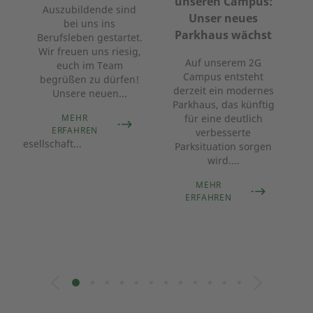
m
unseren Campus:
Auszubildende sind
B
Unser neues
bei uns ins
Parkhaus wächst
Berufsleben gestartet.
en
Wir freuen uns riesig,
Auf unserem 2G
euch im Team
z
Campus entsteht
begrüßen zu dürfen!
K
derzeit ein modernes
Unsere neuen...
s
Parkhaus, das künftig
MEHR
für eine deutlich
G
ERFAHREN
verbesserte
ngsGesellschaft...
Parksituation sorgen
wird....
MEHR
ERFAHREN