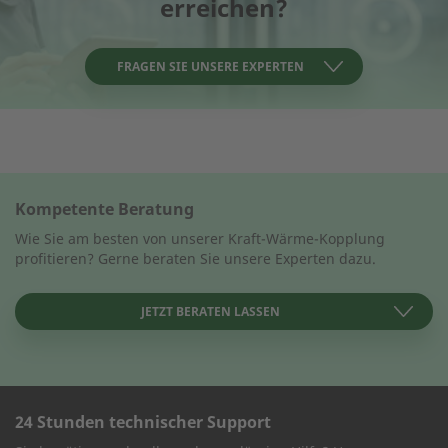
erreichen?
FRAGEN SIE UNSERE EXPERTEN
KONTAKT AUFNEHMEN
Wie können wir Ihnen helfen?
Kompetente Beratung
Wie Sie am besten von unserer Kraft-Wärme-Kopplung
profitieren? Gerne beraten Sie unsere Experten dazu.
Name des Unternehmens
JETZT BERATEN LASSEN
Vorname
24 Stunden technischer Support
KONTAKT AUFNEHMEN