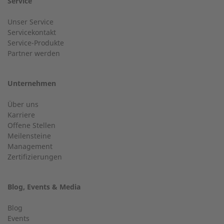
Nachname
Service
Service Hotline für eine Installation bis 50 kW (g-box 20
Unser Service
Telefonnummer
und g-box 50).
Servicekontakt
Service-Produkte
Ort
Partner werden
+49 (0) 2568 9347-2707
Gasart
Unternehmen
E-Mail
Über uns
Kundenservice
Karriere
Offene Stellen
Haben Sie allgemeine Fragen?
Meilensteine
Ihre Nachricht:
Management
Zertifizierungen
Telefonnummer
+49 (0) 2568 9347-0
Blog, Events & Media
info@2-g.de
Blog
Events
Gasart