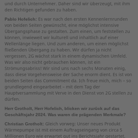
und durch Unternehmer. Daher sind wir überzeugt, mit ihm
den Richtigen gefunden zu haben.
Es war nach den ersten Kennenlernrunden
Pablo Hofelich:
von beiden Seiten gewünscht, eine möglichst intensive
Übergangsphase zu gestalten. Zum einen, um feststellen zu
können, inwieweit wir kulturell und inhaltlich auf einer
Wellenlänge liegen. Und zum anderen, um einen möglichst
fließenden Übergang zu haben. Wir dürfen ja nicht
vergessen, 2G wächst stark in einem dynamischen Umfeld.
Was wir also nicht gebrauchen können, ist ein
Strömungsabriss! Wir sind uns nach sechs Monaten einig,
dass diese Vorgehensweise der Sache enorm dient. Es ist von
beiden Seiten das Commitment da. Ich freue mich, mich – so
grundlegend eingearbeitet – mit dem Tag der
Hauptversammlung mit Verve in den Dienst von 2G stellen zu
dürfen.
Herr Grotholt, Herr Hofelich, blicken wir zurück auf das
Geschäftsjahr 2024. Was waren die prägenden Merkmale?
Gleich vorweg: Unser neues Produkt
Christian Grotholt:
Wärmepumpe ist mit einem Auftragseingang von circa 5
Millionen Euro wie erwartet gut ins Berichtsjahr gestartet.