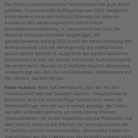
Das frisch zusammengestellte Vertriebsteam hat gute Arbeit
geleistet. In puncto KWK-Auftragslage war 2024 zweigeteilt:
Insbesondere im ersten Halbjahr überwog bei unseren
Kunden in den westeuropäischen Kernmärkten
Investitionszurückhaltung. In Deutschland hat dazu die
fehlende Planungssicherheit beigetragen, die
glücklicherweise Anfang 2025 durch die Verabschiedung des
Biomassepakets und die Verlängerung des KWKGesetzes
wieder besser gestellt ist. Außerhalb der westeuropäischen
Kernmärkte hat sich der bereits erfreuliche Auftragseingang
der ersten sechs Monate im 2. Halbjahr deutlich akzentuiert.
Großaufträge aus den USA und Osteuropa, insbesondere aus
der Ukraine, stachen heraus.
Mich hat beeindruckt, dass wir mit den
Pablo Hofelich:
Teams schnell sehr viel bewegen können. Vorausschauend
betrachtet wird das eine wichtige Tugend sein, wenn die
Stromnachfrage, wie von uns erwartet, ansteigt. Wir haben
das Jahr außerdem genutzt, um viele interne Themen
voranzutreiben – sei es die Digitalisierung bei Produkten und
dem Service, seien es die Arbeiten zur Neuorganisation der
IT-Systeme und der Konzernstruktur. Gleichzeitig haben wir
Investitionen wie die Erweiterung der Produktionskapazitäten