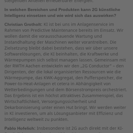
steigenden Anteilen erneuerbarer Energien.
In welchen Bereichen und Produkten kann 2G künstliche
Intelligenz einsetzen und wie wird sich das auswirken?
KI ist bei uns im Anlagenservice im
Christian Grotholt:
Rahmen von Predictive Maintenance bereits im Einsatz. Wir
wollen damit die vorausschauende Wartung und
Instandhaltung der Maschinen weiter vorantreiben. Die
Zielsetzung bleibt dabei bestehen, dass wir über unsere
Softwarelösungen, die KI beinhalten, die Kraftwerke und
Wärmepumpen sich selbst managen lassen. Gemeinsam mit
der RWTH Aachen entwickeln wir den „2G Conductor“ – den
Dirigenten, der die lokal organisierten Ressourcen wie die
Wärmepumpe, das KWK-Aggregat, den Pufferspeicher, die
Power-to-Heat-Anlagen et cetera in Abhängigkeit von
Wetterbedingungen und dem Börsenstrompreis orchestriert.
Das Ergebnis ist ein höchst attraktives Zusammenspiel, das
Wirtschaftlichkeit, Versorgungssicherheit und
Dekarbonisierung unter einen Hut bringt. Wir werden weiter
in KI investieren, um als Lösungsanbieter mit Effizienz und
Intelligenz weltweit zu punkten.
Insbesondere ist 2G auch direkt mit der KI-
Pablo Hofelich: