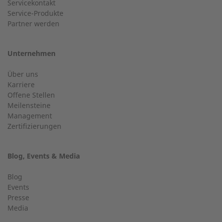
Servicekontakt
Service-Produkte
Ort
Partner werden
+49 (0) 2568 9347-2707
Unternehmen
E-Mail
Über uns
Kundenservice
Karriere
Offene Stellen
Haben Sie allgemeine Fragen?
Meilensteine
Management
Zertifizierungen
Telefonnummer
+49 (0) 2568 9347-0
Blog, Events & Media
info@2-g.de
Blog
Events
Gasart
Presse
Media
Finden Sie einen Experten in Ihrer Nähe