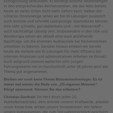
Ermöglichung verbunden: KI benötigt enorme Strommengen
in den entsprechenden Rechenzentren, die das Netz bereits
heute an vielen Orten nicht mehr liefern kann. Neben der
schieren Strommenge sehen wir bei KI-Lösungen zusätzlich
auch enorme und schnelle Lastsprünge. Gasmotoren können
eine sehr schnelle, gut skalierbare und – mit Wasserstoff –
auch nachhaltige Lösung sein. Insbesondere in den USA und
Westeuropa sehen wir aktuell eine stark anziehende
Nachfrage, um die enormen Ausbauziele bei Rechenzentren
umsetzen zu können. Darüber hinaus erleben wir bereits
heute die Vorteile von KI-Lösungen für mehr Effizienz bei
internen Prozessen und administrativen Arbeiten im Einsatz.
Auch aufgrund unseres weiterhin sehr jungen
Führungsteams mit im Durchschnitt unter 38 Jahren wird das
Thema gut angenommen.
Bleiben wir noch beim Thema Motorentechnologie. Es ist
immer mal wieder die Rede von „2G-eigenen Motoren“.
Klingt spannend. Können Sie das erläutern?
Im Herz eines jeden 2G
Christian Grotholt:
Hubkolbenantriebs, dem Antrieb unserer Kraftwerke, arbeitet
unser Know-how, wirken unsere Innovationen: Wir liefern
unsere Komponenten, die zum Teil patentrechtlich geschützt