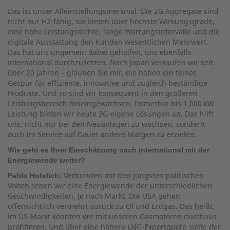
Das ist unser Alleinstellungsmerkmal. Die 2G Aggregate sind
nicht nur H2-fähig, sie bieten über höchste Wirkungsgrade,
eine hohe Leistungsdichte, lange Wartungsintervalle und die
digitale Ausstattung den Kunden wesentlichen Mehrwert.
Das hat uns ungemein dabei geholfen, uns ebenfalls
international durchzusetzen. Nach Japan verkaufen wir seit
über 20 Jahren – glauben Sie mir, die haben ein feines
Gespür für effiziente, innovative und zugleich beständige
Produkte. Und so sind wir konsequent in den größeren
Leistungsbereich hineingewachsen. Immerhin bis 1.000 kW
Leistung bieten wir heute 2G-eigene Lösungen an. Das hilft
uns, nicht nur bei den Neuanlagen zu wachsen, sondern
auch im Service auf Dauer andere Margen zu erzielen.
Wie geht es Ihrer Einschätzung nach international mit der
Energiewende weiter?
Verbunden mit den jüngsten politischen
Pablo Hofelich:
Volten sehen wir eine Energiewende der unterschiedlichen
Geschwindigkeiten, je nach Markt. Die USA gehen
offensichtlich vermehrt zurück zu Öl und Erdgas. Das heißt,
im US-Markt könnten wir mit unseren Gasmotoren durchaus
profitieren. Und über eine höhere LNG-Exportquote sollte der