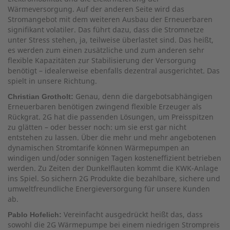
Wärmeversorgung. Auf der anderen Seite wird das
Stromangebot mit dem weiteren Ausbau der Erneuerbaren
signifikant volatiler. Das führt dazu, dass die Stromnetze
unter Stress stehen, ja, teilweise überlastet sind. Das heißt,
es werden zum einen zusätzliche und zum anderen sehr
flexible Kapazitäten zur Stabilisierung der Versorgung
benötigt – idealerweise ebenfalls dezentral ausgerichtet. Das
spielt in unsere Richtung.
Genau, denn die dargebotsabhängigen
Christian Grotholt:
Erneuerbaren benötigen zwingend flexible Erzeuger als
Rückgrat. 2G hat die passenden Lösungen, um Preisspitzen
zu glätten – oder besser noch: um sie erst gar nicht
entstehen zu lassen. Über die mehr und mehr angebotenen
dynamischen Stromtarife können Wärmepumpen an
windigen und/oder sonnigen Tagen kosteneffizient betrieben
werden. Zu Zeiten der Dunkelflauten kommt die KWK-Anlage
ins Spiel. So sichern 2G Produkte die bezahlbare, sichere und
umweltfreundliche Energieversorgung für unsere Kunden
ab.
Vereinfacht ausgedrückt heißt das, dass
Pablo Hofelich:
sowohl die 2G Wärmepumpe bei einem niedrigen Strompreis