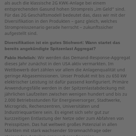
als auch die klassische 2G KWK-Anlage bei einem
entsprechenden Gasund hohen Strompreis „im Geld“ sind.
Für das 2G Geschäftsmodell bedeutet das, dass wir mit der
Diversifikation in den Produkten – ganz gleich, welches
Strompreisszenario gerade herrscht – zukunftssicher
aufgestellt sind.
Diversifikation ist ein gutes Stichwort: Wann startet das
bereits angekündigte Spitzenlast Aggregat?
Wir werden das Demand-Response-Aggregat
Pablo Hofelich:
dieses Jahr zunächst in den USA aktiv vermarkten. Im
Wettbewerb dort zählen vor allem die Anlagenqualität und
geringe Abgasemissionen. Unser Produkt mit bis zu 650 kW
elektrischer Leistung ist dafür passend konfiguriert. Primäre
Anwendungsfälle werden in der Spitzenlastabdeckung mit
jährlichen Laufzeiten zwischen wenigen hundert und bis zu
2.000 Betriebsstunden für Energieversorger, Stadtwerke,
Microgrids, Rechenzentren, Universitäten und
Industriequartiere sein. Es eignet sich sehr gut zur
kurzzeitigen Entlastung der Netze oder zum Abfahren von
Preisspitzen. Das hat weltweit großes Potenzial in allen
Märkten mit stark wachsender Stromnachfrage oder