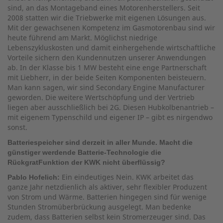
sind, an das Montageband eines Motorenherstellers. Seit
2008 statten wir die Triebwerke mit eigenen Lösungen aus.
Mit der gewachsenen Kompetenz im Gasmotorenbau sind wir
heute führend am Markt. Möglichst niedrige
Lebenszykluskosten und damit einhergehende wirtschaftliche
Vorteile sichern den Kundennutzen unserer Anwendungen
ab. In der Klasse bis 1 MW besteht eine enge Partnerschaft
mit Liebherr, in der beide Seiten Komponenten beisteuern.
Man kann sagen, wir sind Secondary Engine Manufacturer
geworden. Die weitere Wertschöpfung und der Vertrieb
liegen aber ausschließlich bei 2G. Diesen Hubkolbenantrieb –
mit eigenem Typenschild und eigener IP – gibt es nirgendwo
sonst.
Batteriespeicher sind derzeit in aller Munde. Macht die
günstiger werdende Batterie-Technologie die
RückgratFunktion der KWK nicht überflüssig?
Ein eindeutiges Nein. KWK arbeitet das
Pablo Hofelich:
ganze Jahr netzdienlich als aktiver, sehr flexibler Produzent
von Strom und Wärme. Batterien hingegen sind für wenige
Stunden Stromüberbrückung ausgelegt. Man bedenke
zudem, dass Batterien selbst kein Stromerzeuger sind. Das