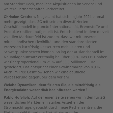
am Standort Heek, mögliche Akquisitionen im Service und
weitere Partnerschaften vorbereitet.
Insgesamt hat sich im Jahr 2024 einmal
Christian Grotholt:
mehr gezeigt, dass 2G mit seinem diversifizierten
Geschäftsmodell in puncto Internationalität, Brennstoffe und
Produkte resilient aufgestellt ist. Entscheidend in dem derzeit
volatilen Marktumfeld ist zudem, dass wir mit unserer
mittelständischen Flexibilität und den standardisierten
Prozessen kurzfristig Ressourcen mobilisieren und
Schwerpunkte setzen können. So lag der Auslandsanteil im
Neuanlagenumsatz erstmalig bei über 50 %. Das EBIT haben
wir überproportional um 21 % auf 33,3 Millionen Euro
gesteigert. Das entspricht einer Gewinnmarge von 8,9 %.
Auch im Free Cashflow sehen wir eine deutliche
Verbesserung gegenüber dem Vorjahr.
Welche Dynamiken identifizieren Sie, die mittelfristig die
Energiemärkte wesentlich beeinflussen werden?
Auf der einen Seite sehen wir in den für 2G
Pablo Hofelich:
wesentlichen Märkten ein starkes Anziehen der
Stromnachfrage, gepusht durch neue Rechenzentren, die
Elektromobilität und die Elektrifizierung der