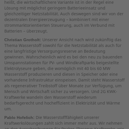
heißt, die wirtschaftlichere Variante ist in der Regel eine
Lösung mit möglichst geringem Batterieeinsatz und
gleichzeitiger Netzstabilität. Auch deswegen sind wir von der
dezentralen Energieerzeugung – kombiniert mit einer
strommarktorientierten Steuerung, auch im Verbund mit
Batterien – überzeugt.
Unserer Ansicht nach wird zukünftig das
Christian Grotholt:
Thema Wasserstoff sowohl für die Netzstabilität als auch für
eine langfristige Versorgungsreserve an Bedeutung
gewinnen. Wahrscheinlich wird es bei den neu zu bauenden
Umspannstationen für PV- und Windkraftparks beigestellte
Elektrolyseure geben, die womöglich mit 40 bis 60 MW
Wasserstoff produzieren und diesen in Speicher oder eine
vorhandene Infrastruktur einspeisen. Damit steht Wasserstoff
als regenerativer Treibstoff über Monate zur Verfügung, um
Mensch und Wirtschaft sicher zu versorgen. Und 2G KWK-
Kraftwerke wandeln den Wasserstoff wiederum
bedarfsgerecht und hocheffizient in Elektrizität und Wärme
um.
Die Wasserstofffähigkeit unserer
Pablo Hofelich:
Kraftwerkslösungen zahlt sich immer mehr aus. Wir nehmen
an den Ausschreibungen für Peaker-/Reserve-Kraftwerke, wie