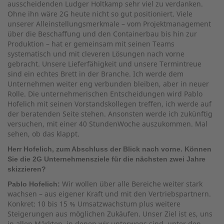
ausscheidenden Ludger Holtkamp sehr viel zu verdanken.
Ohne ihn wäre 2G heute nicht so gut positioniert. Viele
unserer Alleinstellungsmerkmale – vom Projektmanagement
über die Beschaffung und den Containerbau bis hin zur
Produktion – hat er gemeinsam mit seinen Teams
systematisch und mit cleveren Lösungen nach vorne
gebracht. Unsere Lieferfähigkeit und unsere Termintreue
sind ein echtes Brett in der Branche. Ich werde dem
Unternehmen weiter eng verbunden bleiben, aber in neuer
Rolle. Die unternehmerischen Entscheidungen wird Pablo
Hofelich mit seinen Vorstandskollegen treffen, ich werde auf
der beratenden Seite stehen. Ansonsten werde ich zukünftig
versuchen, mit einer 40 StundenWoche auszukommen. Mal
sehen, ob das klappt.
Herr Hofelich, zum Abschluss der Blick nach vorne. Können
Sie die 2G Unternehmensziele für die nächsten zwei Jahre
skizzieren?
Wir wollen über alle Bereiche weiter stark
Pablo Hofelich:
wachsen – aus eigener Kraft und mit den Vertriebspartnern.
Konkret: 10 bis 15 % Umsatzwachstum plus weitere
Steigerungen aus möglichen Zukäufen. Unser Ziel ist es, uns
in allen Märkten, in denen wir unterwegs sind, unter den