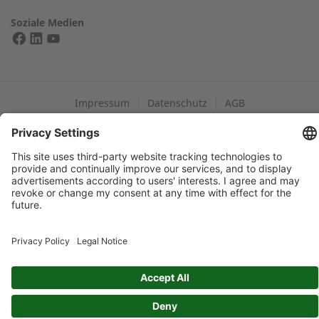
Soziale Medien
Ihre Nachricht:
EXPERTEN FINDEN
Impressum
Datenschutz
AGB
Datenschutz: Durch das Absenden dieses Formulars
ermächtigen Sie uns, mit Ihnen in Kontakt zu treten und/oder
Ihre Anfrage an Drittanbieter wie Vertriebspartner zum
Zwecke der Bearbeitung Ihrer Anfrage weiterzuleiten.
Newsflash: Ich möchte den Newsflash abonnieren.
Spannende Informationen und Hintergrundberichte rund um
2G und der Kraft-Wärme-Kopplung