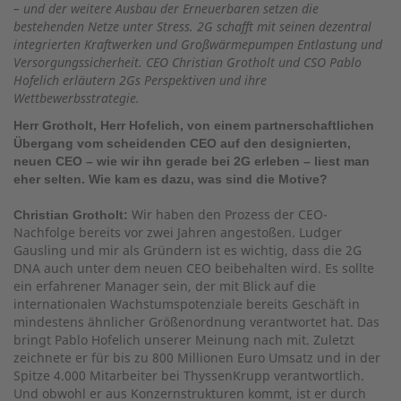
– und der weitere Ausbau der Erneuerbaren setzen die
bestehenden Netze unter Stress. 2G schafft mit seinen dezentral
integrierten Kraftwerken und Großwärmepumpen Entlastung und
Versorgungssicherheit. CEO Christian Grotholt und CSO Pablo
Hofelich erläutern 2Gs Perspektiven und ihre
Wettbewerbsstrategie.
Herr Grotholt, Herr Hofelich, von einem partnerschaftlichen
Übergang vom scheidenden CEO auf den designierten,
neuen CEO – wie wir ihn gerade bei 2G erleben – liest man
eher selten. Wie kam es dazu, was sind die Motive?
Wir haben den Prozess der CEO-
Christian Grotholt:
Nachfolge bereits vor zwei Jahren angestoßen. Ludger
Gausling und mir als Gründern ist es wichtig, dass die 2G
DNA auch unter dem neuen CEO beibehalten wird. Es sollte
ein erfahrener Manager sein, der mit Blick auf die
internationalen Wachstumspotenziale bereits Geschäft in
mindestens ähnlicher Größenordnung verantwortet hat. Das
bringt Pablo Hofelich unserer Meinung nach mit. Zuletzt
zeichnete er für bis zu 800 Millionen Euro Umsatz und in der
Spitze 4.000 Mitarbeiter bei ThyssenKrupp verantwortlich.
Und obwohl er aus Konzernstrukturen kommt, ist er durch