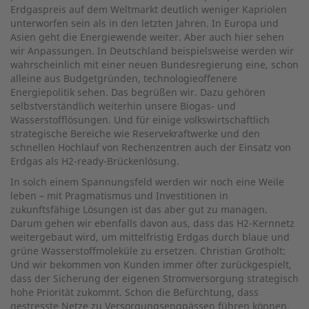
Erdgaspreis auf dem Weltmarkt deutlich weniger Kapriolen
unterworfen sein als in den letzten Jahren. In Europa und
Asien geht die Energiewende weiter. Aber auch hier sehen
wir Anpassungen. In Deutschland beispielsweise werden wir
wahrscheinlich mit einer neuen Bundesregierung eine, schon
alleine aus Budgetgründen, technologieoffenere
Energiepolitik sehen. Das begrüßen wir. Dazu gehören
selbstverständlich weiterhin unsere Biogas- und
Wasserstofflösungen. Und für einige volkswirtschaftlich
strategische Bereiche wie Reservekraftwerke und den
schnellen Hochlauf von Rechenzentren auch der Einsatz von
Erdgas als H2-ready-Brückenlösung.
In solch einem Spannungsfeld werden wir noch eine Weile
leben – mit Pragmatismus und Investitionen in
zukunftsfähige Lösungen ist das aber gut zu managen.
Darum gehen wir ebenfalls davon aus, dass das H2-Kernnetz
weitergebaut wird, um mittelfristig Erdgas durch blaue und
grüne Wasserstoffmoleküle zu ersetzen. Christian Grotholt:
Und wir bekommen von Kunden immer öfter zurückgespielt,
dass der Sicherung der eigenen Stromversorgung strategisch
hohe Priorität zukommt. Schon die Befürchtung, dass
gestresste Netze zu Versorgungsengpässen führen können,