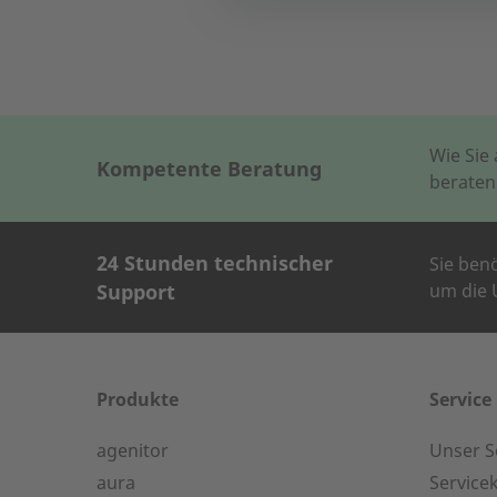
Wie Sie
Kompetente Beratung
beraten
24 Stunden technischer
Sie ben
Support
um die U
KONTAKT AUF
Wie können wir Ihn
Produkte
Service
agenitor
Unser S
24-h-Service ab 50 kW
aura
Service
Name des Unterne