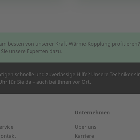
 am besten von unserer Kraft-Wärme-Kopplung profitieren
 Sie unsere Experten dazu.
ötigen schnelle und zuverlässige Hilfe? Unsere Techniker si
hr für Sie da – auch bei Ihnen vor Ort.
NEHMEN
en helfen?
Unternehmen
ervice
Über uns
24-h-Service bis 50 kW
K
kontakt
Karriere
hmens