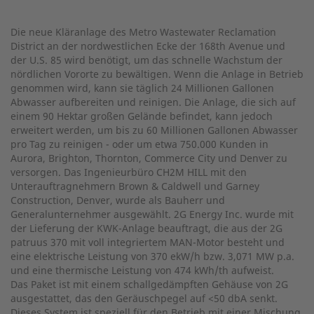
Die neue Kläranlage des Metro Wastewater Reclamation
District an der nordwestlichen Ecke der 168th Avenue und
der U.S. 85 wird benötigt, um das schnelle Wachstum der
nördlichen Vororte zu bewältigen. Wenn die Anlage in Betrieb
genommen wird, kann sie täglich 24 Millionen Gallonen
Abwasser aufbereiten und reinigen. Die Anlage, die sich auf
einem 90 Hektar großen Gelände befindet, kann jedoch
erweitert werden, um bis zu 60 Millionen Gallonen Abwasser
pro Tag zu reinigen - oder um etwa 750.000 Kunden in
Aurora, Brighton, Thornton, Commerce City und Denver zu
versorgen. Das Ingenieurbüro CH2M HILL mit den
Unterauftragnehmern Brown & Caldwell und Garney
Construction, Denver, wurde als Bauherr und
Generalunternehmer ausgewählt. 2G Energy Inc. wurde mit
der Lieferung der KWK-Anlage beauftragt, die aus der 2G
patruus 370 mit voll integriertem MAN-Motor besteht und
eine elektrische Leistung von 370 ekW/h bzw. 3,071 MW p.a.
und eine thermische Leistung von 474 kWh/th aufweist.
Das Paket ist mit einem schallgedämpften Gehäuse von 2G
ausgestattet, das den Geräuschpegel auf <50 dbA senkt.
Dieses System ist speziell für den Betrieb mit einer Mischung