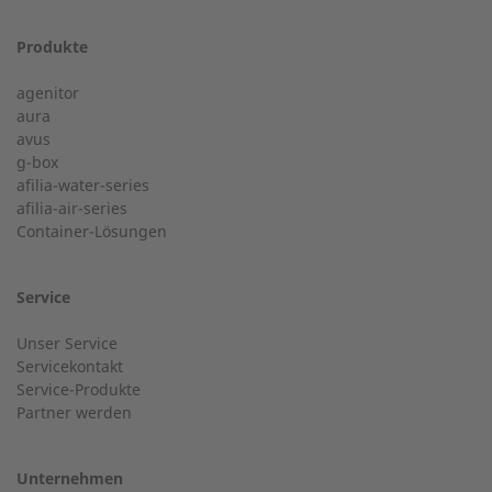
Produkte
24-h-Service ab 50 kW
Vorname
agenitor
Service Hotline für eine Installation ab 50 kW.
aura
avus
g-box
+49 (0) 180 6345345
afilia-water-series
Postleitzahl
afilia-air-series
Container-Lösungen
24-h-Service bis 50 kW
Nachname
Service
Service Hotline für eine Installation bis 50 kW (g-box 20
Unser Service
und g-box 50).
Servicekontakt
Service-Produkte
Ort
Partner werden
+49 (0) 2568 9347-2707
Unternehmen