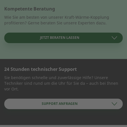
Kompetente Beratung
Wie Sie am besten von unserer Kraft-Wärme-Kopplung
profitieren? Gerne beraten Sie unsere Experten dazu.
JETZT BERATEN LASSEN
24 Stunden technischer Support
KONTAKT AUFNEHMEN
Sie benötigen schnelle und zuverlässige Hilfe? Unsere
Techniker sind rund um die Uhr für Sie da – auch bei Ihnen
Wie können wir Ihnen helfen?
vor Ort.
SUPPORT ANFRAGEN
Name des Unternehmens