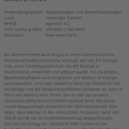
Anwendungsgebiet:
Biogasanlagen und Biomethananlagen
Land:
Vereinigte Staaten
BHKW:
agenitor 412
el/th Leistung (kW):
450 kWel / 500 kWth
Betreiber:
New Hope Farm
Bei diesem Projekt wird Biogas in einem kontinuierlichen
Rührkesselreaktor/Fermenter erzeugt, der von MT Energie
USA, einer Tochtergesellschaft von MT Energie in
Deutschland, entwickelt und gebaut wurde. Ein 2G-Biogas-
Blockheizkraftwerk wird eingesetzt, um Methan in Energie
umzuwandeln, und zwar sowohl in Form von Wärme für die
AD-Anlage und die landwirtschaftlichen Gebäude als auch in
Form von elektrischem Strom, der an den Sacramento
Municipal Utility District (SMUD) verkauft wird. Mit dieser
neuen Biogasanlage verhindert der Milchviehbetrieb New
Hope, dass Methan in die Atmosphäre freigesetzt wird. Mit
SMUD wurde ein Stromabnahmevertrag abgeschlossen.
Das von 2G Energy Inc. gelieferte KWK-System ist ein