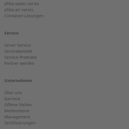
afilia-water-series
Postleitzahl
afilia-air-series
Container-Lösungen
24-h-Service bis 50 kW
Nachname
Service
Service Hotline für eine Installation bis 50 kW (g-box 20
Unser Service
und g-box 50).
Servicekontakt
Service-Produkte
Ort
Partner werden
+49 (0) 2568 9347-2707
Unternehmen
E-Mail
Über uns
Kundenservice
Karriere
Offene Stellen
Haben Sie allgemeine Fragen?
Meilensteine
Management
Zertifizierungen
Telefonnummer
+49 (0) 2568 9347-0