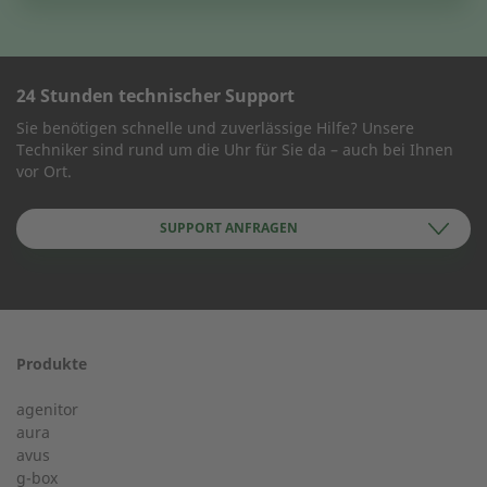
24 Stunden technischer Support
KONTAKT AUFNEHMEN
Sie benötigen schnelle und zuverlässige Hilfe? Unsere
Techniker sind rund um die Uhr für Sie da – auch bei Ihnen
Wie können wir Ihnen helfen?
vor Ort.
SUPPORT ANFRAGEN
Name des Unternehmens
Produkte
24-h-Service ab 50 kW
Vorname
agenitor
Service Hotline für eine Installation ab 50 kW.
aura
avus
g-box
+49 (0) 180 6345345