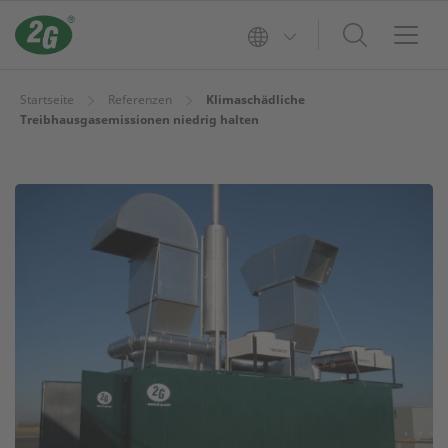
Startseite
Referenzen
Klimaschädliche
Treibhausgasemissionen niedrig halten