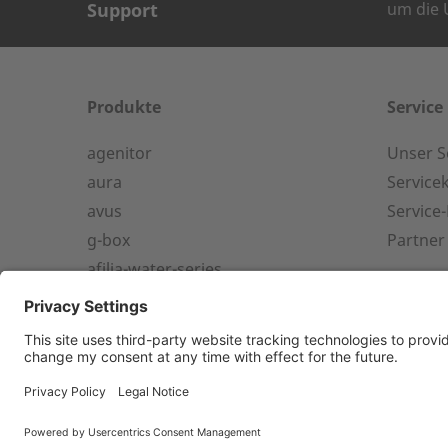
Support
um die U
KONTAKT AUF
Wie können wir Ihn
Produkte
Service
agenitor
Unser S
24-h-Service ab 50 kW
aura
Service
Name des Unterne
avus
Service
Service Hotline für eine
g-box
Partner
Installation ab 50 kW.
afilia-water-series
Vorname
afilia-air-series
+49 (0) 180 6345345
Container-Lösungen
Postleitzahl