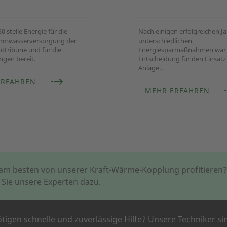
0 stelle Energie für die
Nach einigen erfolgreichen J
armwasserversorgung der
unterschiedlichen
ttribüne und für die
Energiesparmaßnahmen war 
ngen bereit.
Entscheidung für den Einsatz
Anlage...
ERFAHREN
MEHR ERFAHREN
 am besten von unserer Kraft-Wärme-Kopplung profitieren
 Sie unsere Experten dazu.
ötigen schnelle und zuverlässige Hilfe? Unsere Techniker si