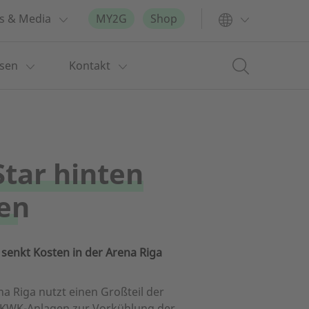
s & Media
MY2G
Shop
ssen
Kontakt
 Star hinten
sen
senkt Kosten in der Arena Riga
na Riga nutzt einen Großteil der
 KWK-Anlagen zur Vorkühlung der