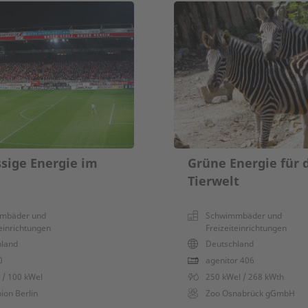
ssige Energie im
Grüne Energie für 
Tierwelt
mbäder und
Schwimmbäder und
teinrichtungen
Freizeiteinrichtungen
hland
Deutschland
0
agenitor 406
 / 100 kWel
250 kWel / 268 kWth
nion Berlin
Zoo Osnabrück gGmbH