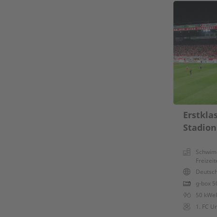
Erstkla
Stadion
Schwim
Freizei
Deutsc
g-box 5
50 kWel
1. FC U