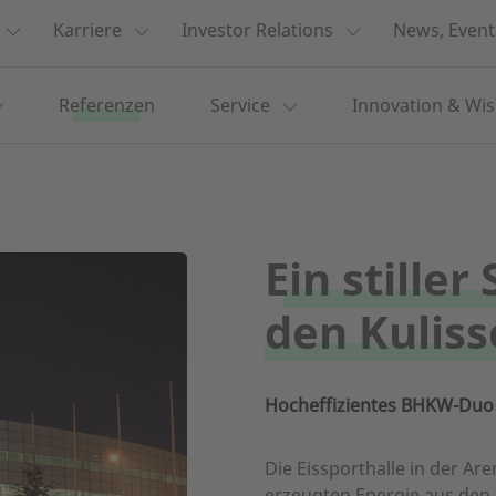
Karriere
Investor Relations
News, Event
Referenzen
Service
Innovation & Wi
Ein stiller
den Kulis
Hocheffizientes BHKW-Duo 
Die Eissporthalle in der Are
erzeugten Energie aus den