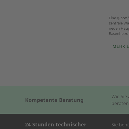
Eine g-box 5
zentrale W
neuen Haup
Rasenheizu
MEHR 
Wie Sie
Kompetente Beratung
beraten
24 Stunden technischer
Sie ben