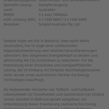
Spezielle Lösung:
Dampferzeugung
Land:
Australien
BHKW:
3 x avus 1000plus
el/th Leistung (kW):
3 x 1000 kWel / 3 x 1000 kWth
Betreiber:
Simplot Australia Pty. Ltd
Simplot Foods mit Sitz in Bathurst, New South Wales
(Australien), hat im Zuge einer umfassenden
Kapazitätserweiterung zwei zentrale Herausforderungen
adressiert: den steigenden Energiebedarf zu decken und
gleichzeitig die CO₂-Emissionen zu reduzieren. Für die
Entwicklung einer innovativen und energieeffizienten
Lösung, die im Einklang mit Simplots Nachhaltigkeitszielen
steht, wurde unser australischer Partner Evo Energy
Technologies beauftragt.
Als bedeutender Hersteller von Tiefkühl- und haltbaren
Lebensmitteln für Einzelhandel und Gastronomie hat Simplot
seinen Standort in Bathurst gezielt ausgebaut. Zur
Unterstützung dieser Erweiterung realisierte Evo Energy
Technologies eine leistungsstarke 3-MW-Kraft-Wärme-