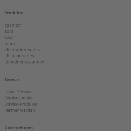
Produkte
24-h-Service ab 50 kW
Vorname
agenitor
Service Hotline für eine Installation ab 50 kW.
aura
avus
g-box
+49 (0) 180 6345345
afilia-water-series
Postleitzahl
afilia-air-series
Container-Lösungen
24-h-Service bis 50 kW
Nachname
Service
Service Hotline für eine Installation bis 50 kW (g-box 20
Unser Service
und g-box 50).
Servicekontakt
Service-Produkte
Ort
Partner werden
+49 (0) 2568 9347-2707
Unternehmen