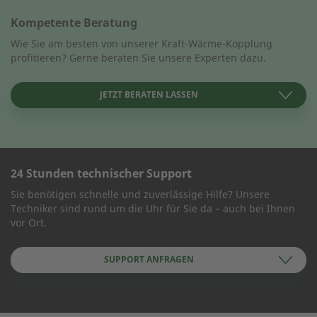
Kompetente Beratung
Wie Sie am besten von unserer Kraft-Wärme-Kopplung
profitieren? Gerne beraten Sie unsere Experten dazu.
JETZT BERATEN LASSEN
24 Stunden technischer Support
KONTAKT AUFNEHMEN
Sie benötigen schnelle und zuverlässige Hilfe? Unsere
Techniker sind rund um die Uhr für Sie da – auch bei Ihnen
Wie können wir Ihnen helfen?
vor Ort.
SUPPORT ANFRAGEN
Name des Unternehmens