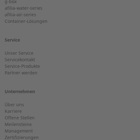
g-box
+49 (0) 180 6345345
afilia-water-series
Postleitzahl
afilia-air-series
Container-Lösungen
24-h-Service bis 50 kW
Nachname
Service
Service Hotline für eine Installation bis 50 kW (g-box 20
Unser Service
und g-box 50).
Servicekontakt
Service-Produkte
Ort
Partner werden
+49 (0) 2568 9347-2707
Unternehmen
E-Mail
Über uns
Kundenservice
Karriere
Offene Stellen
Haben Sie allgemeine Fragen?
Meilensteine
Management
Zertifizierungen