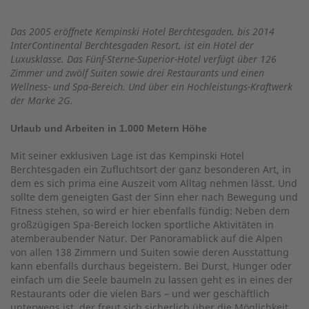
Das 2005 eröffnete Kempinski Hotel Berchtesgaden, bis 2014
InterContinental Berchtesgaden Resort, ist ein Hotel der
Luxusklasse. Das Fünf-Sterne-Superior-Hotel verfügt über 126
Zimmer und zwölf Suiten sowie drei Restaurants und einen
Wellness- und Spa-Bereich. Und über ein Hochleistungs-Kraftwerk
der Marke 2G.
Urlaub und Arbeiten in 1.000 Metern Höhe
Mit seiner exklusiven Lage ist das Kempinski Hotel
Berchtesgaden ein Zufluchtsort der ganz besonderen Art, in
dem es sich prima eine Auszeit vom Alltag nehmen lässt. Und
sollte dem geneigten Gast der Sinn eher nach Bewegung und
Fitness stehen, so wird er hier ebenfalls fündig: Neben dem
großzügigen Spa-Bereich locken sportliche Aktivitäten in
atemberaubender Natur. Der Panoramablick auf die Alpen
von allen 138 Zimmern und Suiten sowie deren Ausstattung
kann ebenfalls durchaus begeistern. Bei Durst, Hunger oder
einfach um die Seele baumeln zu lassen geht es in eines der
Restaurants oder die vielen Bars – und wer geschäftlich
unterwegs ist, der freut sich sicherlich über die Möglichkeit,