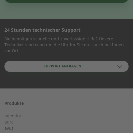
24 Stunden technischer Support
KONTAKT AUFNEHMEN
Sie benötigen schnelle und zuverlässige Hilfe? Unsere
Techniker sind rund um die Uhr für Sie da – auch bei Ihnen
Wie können wir Ihnen helfen?
vor Ort.
SUPPORT ANFRAGEN
Name des Unternehmens
Produkte
24-h-Service ab 50 kW
Vorname
agenitor
Service Hotline für eine Installation ab 50 kW.
aura
avus