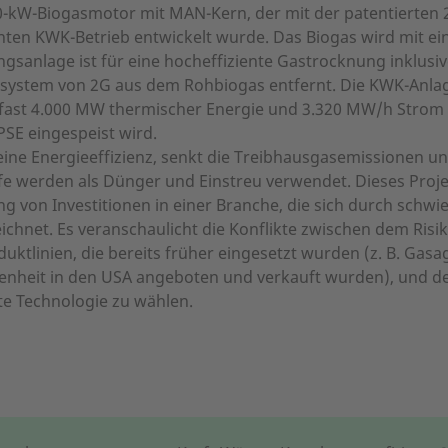
-kW-Biogasmotor mit MAN-Kern, der mit der patentierten 
izienten KWK-Betrieb entwickelt wurde. Das Biogas wird mit
ungsanlage ist für eine hocheffiziente Gastrocknung inklu
ersystem von 2G aus dem Rohbiogas entfernt. Die KWK-Anlag
 fast 4.000 MW thermischer Energie und 3.320 MW/h Strom 
SE eingespeist wird.
eine Energieeffizienz, senkt die Treibhausgasemissionen u
fe werden als Dünger und Einstreu verwendet. Dieses Proje
 von Investitionen in einer Branche, die sich durch schwie
chnet. Es veranschaulicht die Konflikte zwischen dem Ris
ktlinien, die bereits früher eingesetzt wurden (z. B. Gas
enheit in den USA angeboten und verkauft wurden), und der
ste Technologie zu wählen.