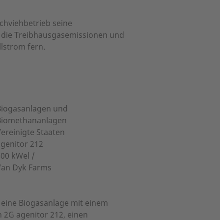
chviehbetrieb seine
rt die Treibhausgasemissionen und
llstrom fern.
Biogasanlagen und
Biomethananlagen
ereinigte Staaten
genitor 212
00 kWel /
Van Dyk Farms
t eine Biogasanlage mit einem
 2G agenitor 212, einen