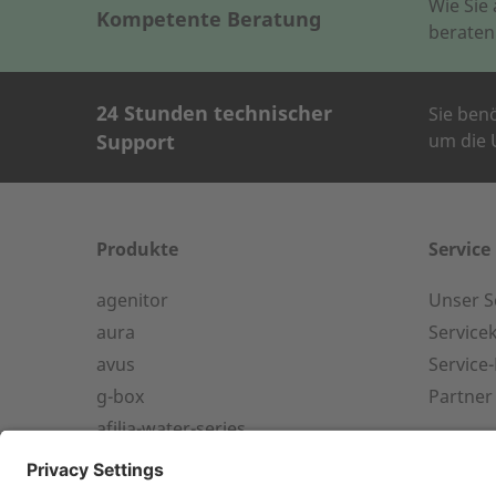
Wie Sie
Kompetente Beratung
beraten
24 Stunden technischer
Sie ben
Support
um die U
KONTAKT AUF
Wie können wir Ihn
Produkte
Service
agenitor
Unser S
24-h-Service ab 50 kW
aura
Service
Name des Unterne
avus
Service
Service Hotline für eine
g-box
Partner
Installation ab 50 kW.
afilia-water-series
Vorname
afilia-air-series
+49 (0) 180 6345345
Container-Lösungen