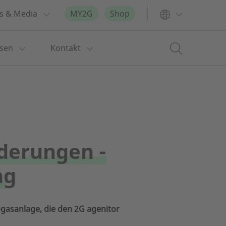
s & Media
MY2G
Shop
ssen
Kontakt
derungen -
ng
ogasanlage, die den 2G agenitor