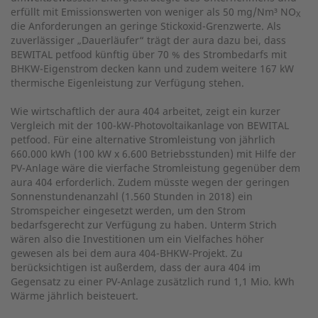
erfüllt mit Emissionswerten von weniger als 50 mg/Nm³ NO
X
die Anforderungen an geringe Stickoxid-Grenzwerte. Als
zuverlässiger „Dauerläufer“ trägt der aura dazu bei, dass
BEWITAL petfood künftig über 70 % des Strombedarfs mit
BHKW-Eigenstrom decken kann und zudem weitere 167 kW
thermische Eigenleistung zur Verfügung stehen.
Wie wirtschaftlich der aura 404 arbeitet, zeigt ein kurzer
Vergleich mit der 100-kW-Photovoltaikanlage von BEWITAL
petfood. Für eine alternative Stromleistung von jährlich
660.000 kWh (100 kW x 6.600 Betriebsstunden) mit Hilfe der
PV-Anlage wäre die vierfache Stromleistung gegenüber dem
aura 404 erforderlich. Zudem müsste wegen der geringen
Sonnenstundenanzahl (1.560 Stunden in 2018) ein
Stromspeicher eingesetzt werden, um den Strom
bedarfsgerecht zur Verfügung zu haben. Unterm Strich
wären also die Investitionen um ein Vielfaches höher
gewesen als bei dem aura 404-BHKW-Projekt. Zu
berücksichtigen ist außerdem, dass der aura 404 im
Gegensatz zu einer PV-Anlage zusätzlich rund 1,1 Mio. kWh
Wärme jährlich beisteuert.