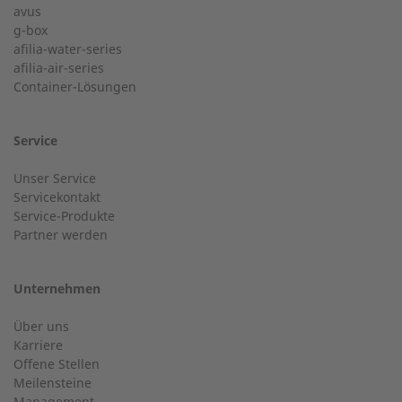
avus
g-box
+49 (0) 180 6345345
afilia-water-series
Postleitzahl
afilia-air-series
Container-Lösungen
24-h-Service bis 50 kW
Nachname
Service
Service Hotline für eine Installation bis 50 kW (g-box 20
Unser Service
und g-box 50).
Servicekontakt
Service-Produkte
Ort
Partner werden
+49 (0) 2568 9347-2707
Unternehmen
E-Mail
Über uns
Kundenservice
Karriere
Offene Stellen
Haben Sie allgemeine Fragen?
Meilensteine
Management