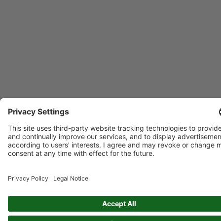
Datenschutz: Durch das Absenden dieses Formulars
ermächtigen Sie uns, mit Ihnen in Kontakt zu treten und/oder
Ihre Anfrage an Drittanbieter wie Vertriebspartner zum
Zwecke der Bearbeitung Ihrer Anfrage weiterzuleiten.
Newsflash: Ich möchte den Newsflash abonnieren.
Spannende Informationen und Hintergrundberichte rund um
2G und der Kraft-Wärme-Kopplung
ABSENDEN
Kontaktieren Sie einen Experten