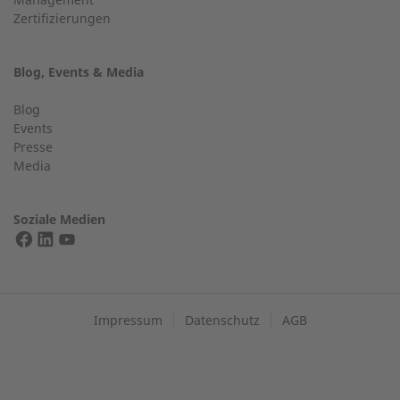
Zertifizierungen
Telefonnummer
+49 (0) 2568 9347-0
Blog, Events & Media
info@2-g.de
Blog
Events
Gasart
Presse
Media
Finden Sie einen Experten in Ihrer Nähe
Soziale Medien
Ihre Nachricht:
EXPERTEN FINDEN
Impressum
Datenschutz
AGB