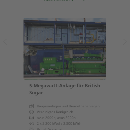
5-Megawatt-Anlage für British
Sugar
Biogasanlagen und Biomethananlagen
Vereinigtes Königreich
avus 2000b, avus 3000a
2 x 2.200 kWel / 2.800 kWth
British Sugar plc