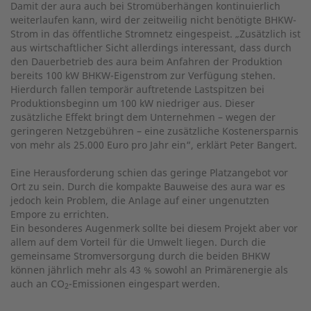
Damit der aura auch bei Stromüberhängen kontinuierlich
weiterlaufen kann, wird der zeitweilig nicht benötigte BHKW-
Strom in das öffentliche Stromnetz eingespeist. „Zusätzlich ist
aus wirtschaftlicher Sicht allerdings interessant, dass durch
den Dauerbetrieb des aura beim Anfahren der Produktion
bereits 100 kW BHKW-Eigenstrom zur Verfügung stehen.
Hierdurch fallen temporär auftretende Lastspitzen bei
Produktionsbeginn um 100 kW niedriger aus. Dieser
zusätzliche Effekt bringt dem Unternehmen – wegen der
geringeren Netzgebühren – eine zusätzliche Kosten­ersparnis
von mehr als 25.000 Euro pro Jahr ein“, erklärt Peter Bangert.
Eine Herausforderung schien das geringe Platzangebot vor
Ort zu sein. Durch die kompakte Bauweise des aura war es
jedoch kein Problem, die Anlage auf einer ungenutzten
Empore zu errichten.
Ein besonderes Augenmerk sollte bei diesem Projekt aber vor
allem auf dem Vorteil für die Umwelt liegen. Durch die
gemeinsame Stromversorgung durch die beiden BHKW
können jährlich mehr als 43 % sowohl an Primärenergie als
auch an CO
-Emissionen eingespart werden.
2