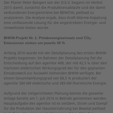
Der Planer Peter Bangert von der D.E.V. begann im Herbst
2015 damit, zunächst die Produktionsabläufe und die damit
verbundenen Energieströme bei BEWITAL petfood zu
analysieren. Die Analyse ergab, dass Kraft-Wärme-Kopplung
eine umfassende Lösung für die angestrebten Energie- und
Umweltziele bieten würde.
BHKW-Projekt Nr. 1: Primärenergieeinsatz und CO
-
2
Emissionen sinken um jeweils 30 %
Anfang 2016 wurde mit der Detailplanung des ersten BHKW-
Projekts begonnen. Im Rahmen der Detailplanung fiel die
Entscheidung auf den agenitor 408, der mit 42,5 % über den
höchsten elektrischen Wirkungsgrad der für den geplanten
Einsatzzweck zur Auswahl stehenden BHKW verfügte. Bei
einem Gesamtwirkungsgrad von 88,5 % produziert der
agenitor 360 kW elektrische und 389 kW thermische Energie.
Aufgrund der zielgerichteten Planung konnte die gesamte
Anlage bereits am 1. Juli 2016 in Betrieb genommen werden.
Hauptaufgabe des agenitor ist es seitdem, Strom und Dampf
für die Produktion der Haustiernahrung bei Bewital petfood