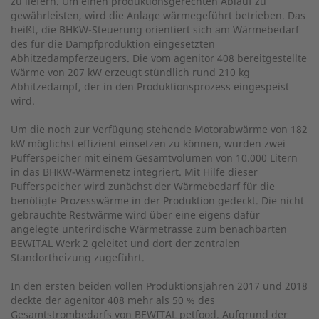
zu liefern. Um einen produktionsgerechten Ablauf zu
gewährleisten, wird die Anlage wärmegeführt betrieben. Das
heißt, die BHKW-Steuerung orientiert sich am Wärmebedarf
des für die Dampfproduktion eingesetzten
Abhitzedampferzeugers. Die vom agenitor 408 bereitgestellte
Wärme von 207 kW erzeugt stündlich rund 210 kg
Abhitzedampf, der in den Produktionsprozess eingespeist
wird.
Um die noch zur Verfügung stehende Motorabwärme von 182
kW möglichst effizient einsetzen zu können, wurden zwei
Pufferspeicher mit einem Gesamtvolumen von 10.000 Litern
in das BHKW-Wärmenetz integriert. Mit Hilfe dieser
Pufferspeicher wird zunächst der Wärmebedarf für die
benötigte Prozesswärme in der Produktion gedeckt. Die nicht
gebrauchte Restwärme wird über eine eigens dafür
angelegte unterirdische Wärmetrasse zum benachbarten
BEWITAL Werk 2 geleitet und dort der zentralen
Standortheizung zugeführt.
In den ersten beiden vollen Produktionsjahren 2017 und 2018
deckte der agenitor 408 mehr als 50 % des
Gesamtstrombedarfs von BEWITAL petfood. Aufgrund der