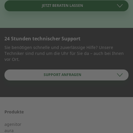
JETZT BERATEN LASSEN
24 Stunden technischer Support
KONTAKT AUFNEHMEN
Sie benötigen schnelle und zuverlässige Hilfe? Unsere
Techniker sind rund um die Uhr für Sie da – auch bei Ihnen
Wie können wir Ihnen helfen?
vor Ort.
SUPPORT ANFRAGEN
Name des Unternehmens
Produkte
24-h-Service ab 50 kW
Vorname
agenitor
Service Hotline für eine Installation ab 50 kW.
aura