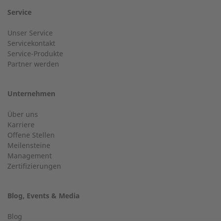
24-h-Service bis 50 kW
Nachname
Service
Service Hotline für eine Installation bis 50 kW (g-box 20
Unser Service
und g-box 50).
Servicekontakt
Service-Produkte
Ort
Partner werden
+49 (0) 2568 9347-2707
Unternehmen
E-Mail
Über uns
Kundenservice
Karriere
Offene Stellen
Haben Sie allgemeine Fragen?
Meilensteine
Management
Zertifizierungen
Telefonnummer
+49 (0) 2568 9347-0
Blog, Events & Media
info@2-g.de
Blog