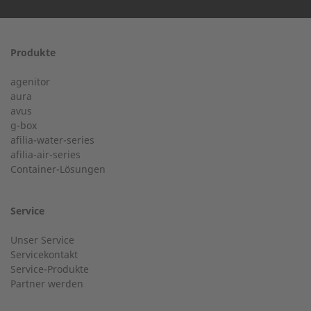
Produkte
24-h-Service ab 50 kW
Vorname
agenitor
Service Hotline für eine Installation ab 50 kW.
aura
avus
g-box
+49 (0) 180 6345345
afilia-water-series
Postleitzahl
afilia-air-series
Container-Lösungen
24-h-Service bis 50 kW
Nachname
Service
Service Hotline für eine Installation bis 50 kW (g-box 20
Unser Service
und g-box 50).
Servicekontakt
Service-Produkte
Ort
Partner werden
+49 (0) 2568 9347-2707