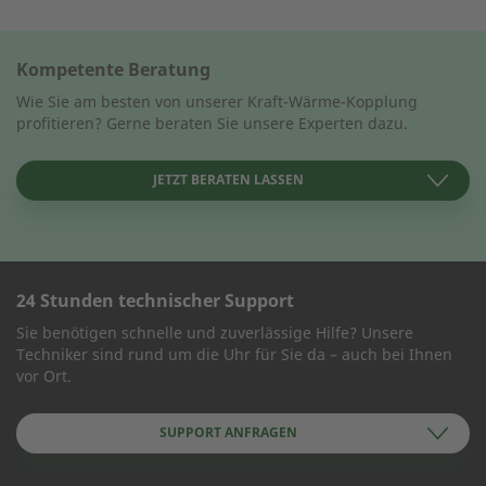
Kompetente Beratung
Wie Sie am besten von unserer Kraft-Wärme-Kopplung
profitieren? Gerne beraten Sie unsere Experten dazu.
JETZT BERATEN LASSEN
24 Stunden technischer Support
KONTAKT AUFNEHMEN
Sie benötigen schnelle und zuverlässige Hilfe? Unsere
Techniker sind rund um die Uhr für Sie da – auch bei Ihnen
Wie können wir Ihnen helfen?
vor Ort.
SUPPORT ANFRAGEN
Name des Unternehmens