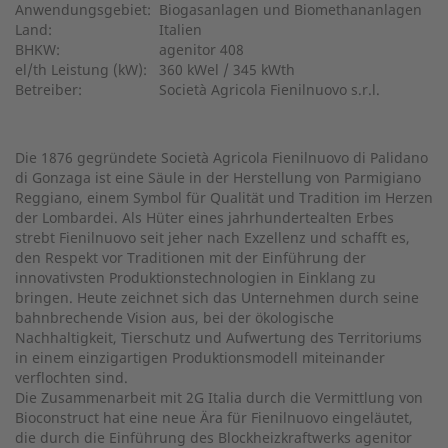
Anwendungsgebiet:
Biogasanlagen und Biomethananlagen
Land:
Italien
BHKW:
agenitor 408
el/th Leistung (kW):
360 kWel / 345 kWth
Betreiber:
Società Agricola Fienilnuovo s.r.l.
Die 1876 gegründete Società Agricola Fienilnuovo di Palidano
di Gonzaga ist eine Säule in der Herstellung von Parmigiano
Reggiano, einem Symbol für Qualität und Tradition im Herzen
der Lombardei. Als Hüter eines jahrhundertealten Erbes
strebt Fienilnuovo seit jeher nach Exzellenz und schafft es,
den Respekt vor Traditionen mit der Einführung der
innovativsten Produktionstechnologien in Einklang zu
bringen. Heute zeichnet sich das Unternehmen durch seine
bahnbrechende Vision aus, bei der ökologische
Nachhaltigkeit, Tierschutz und Aufwertung des Territoriums
in einem einzigartigen Produktionsmodell miteinander
verflochten sind.
Die Zusammenarbeit mit 2G Italia durch die Vermittlung von
Bioconstruct hat eine neue Ära für Fienilnuovo eingeläutet,
die durch die Einführung des Blockheizkraftwerks agenitor