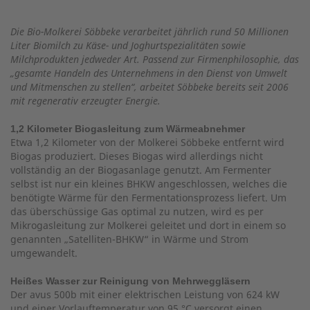
Die Bio-Molkerei Söbbeke verarbeitet jährlich rund 50 Millionen
Liter Biomilch zu Käse- und Joghurtspezialitäten sowie
Milchprodukten jedweder Art. Passend zur Firmenphilosophie, das
„gesamte Handeln des Unternehmens in den Dienst von Umwelt
und Mitmenschen zu stellen“, arbeitet Söbbeke bereits seit 2006
mit regenerativ erzeugter Energie.
1,2 Kilometer Biogasleitung zum Wärmeabnehmer
Etwa 1,2 Kilometer von der Molkerei Söbbeke entfernt wird
Biogas produziert. Dieses Biogas wird allerdings nicht
vollständig an der Biogasanlage genutzt. Am Fermenter
selbst ist nur ein kleines BHKW angeschlossen, welches die
benötigte Wärme für den Fermentationsprozess liefert. Um
das überschüssige Gas optimal zu nutzen, wird es per
Mikrogasleitung zur Molkerei geleitet und dort in einem so
genannten „Satelliten-BHKW“ in Wärme und Strom
umgewandelt.
Heißes Wasser zur Reinigung von Mehrweggläsern
Der avus 500b mit einer elektrischen Leistung von 624 kW
und einer Vorlauftemperatur von 95 °C versorgt einen