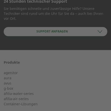
24 Stunden technischer Support
KONTAKT AUFNEHMEN
Sie benötigen schnelle und zuverlässige Hilfe? Unsere
Techniker sind rund um die Uhr für Sie da – auch bei Ihnen
Wie können wir Ihnen helfen?
vor Ort.
SUPPORT ANFRAGEN
Name des Unternehmens
Produkte
24-h-Service ab 50 kW
Vorname
agenitor
Service Hotline für eine Installation ab 50 kW.
aura
avus
g-box
+49 (0) 180 6345345
afilia-water-series
Postleitzahl
afilia-air-series
Container-Lösungen