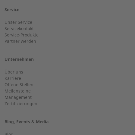
24-h-Service bis 50 kW
Nachname
Service
Service Hotline für eine Installation bis 50 kW (g-box 20
Unser Service
und g-box 50).
Servicekontakt
Service-Produkte
Ort
Partner werden
+49 (0) 2568 9347-2707
Unternehmen
E-Mail
Über uns
Kundenservice
Karriere
Offene Stellen
Haben Sie allgemeine Fragen?
Meilensteine
Management
Zertifizierungen
Telefonnummer
+49 (0) 2568 9347-0
Blog, Events & Media
info@2-g.de
Blog