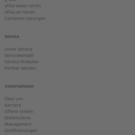
+49 (0) 180 6345345
afilia-water-series
Postleitzahl
afilia-air-series
Container-Lösungen
24-h-Service bis 50 kW
Nachname
Service
Service Hotline für eine Installation bis 50 kW (g-box 20
Unser Service
und g-box 50).
Servicekontakt
Service-Produkte
Ort
Partner werden
+49 (0) 2568 9347-2707
Unternehmen
E-Mail
Über uns
Kundenservice
Karriere
Offene Stellen
Haben Sie allgemeine Fragen?
Meilensteine
Management
Zertifizierungen
Telefonnummer
+49 (0) 2568 9347-0