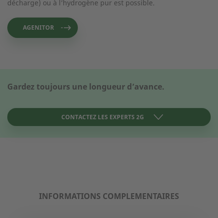
décharge) ou à l’hydrogène pur est possible.
AGENITOR
Gardez toujours une longueur d’avance.
CONTACTEZ LES EXPERTS 2G
FORMULAIRE DE CONTACT
Comment pouvons-nous vous aider ?
INFORMATIONS COMPLEMENTAIRES
Comment pouvons-nous vous aider ?