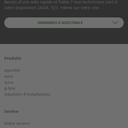
Besoin d’une aide rapide et fiable ? Nos techniciens sont à
votre disposition 24/24, 7J/7, même sur votre site.
Société
DEMANDES D’ASSISTANCE
Prénom
Produits
Service 24/24 dès 50 kW
agenitor
Service d'assistance téléphonique pour une installation à
avus
partir de 50 kW.
aura
Nom
g-box
Solutions d’installations
+33 2 23 27 86 66
Service
Notre service
Ville