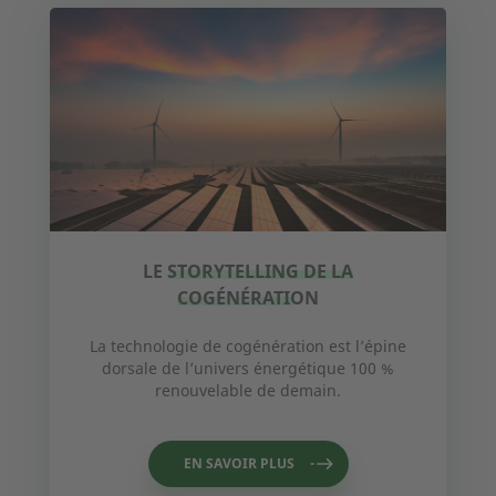
Prénom
Nom de famille
Société
LE STORYTELLING DE LA
Localisation
Localisation
COGÉNÉRATION
La technologie de cogénération est l’épine
E-mail
dorsale de l’univers énergétique 100 %
renouvelable de demain.
Téléphone
EN SAVOIR PLUS