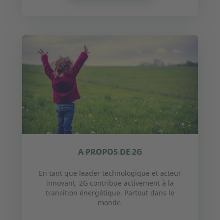
Votre message
En soumettant ce formulaire,
Politique de confidentialité:
vous nous autorisez à prendre contact avec vous et/ou à
transmettre votre demande à des fournisseurs tiers, tels
que des vendeurs, afin de traiter votre demande.
SOUMETTRE
A PROPOS DE 2G
En tant que leader technologique et acteur
Consulter un expert
innovant, 2G contribue activement à la
transition énergétique. Partout dans le
monde.
+33 2 23 27 86 66