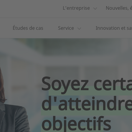
L’entreprise
Nouvelles,
Études de cas
Service
Innovation et sa
Soyez cert
d'atteindr
objectifs