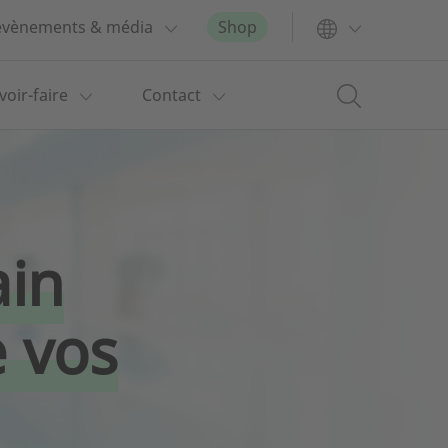
 évènements & média
Shop
voir-faire
Contact
ain
e vos