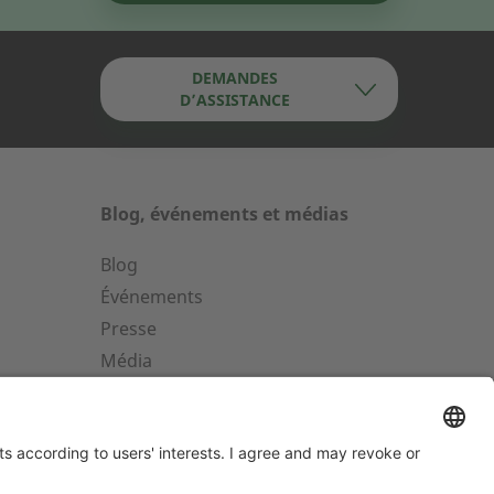
DEMANDES
D’ASSISTANCE
Blog, événements et médias
Blog
ervice 24/24 au-delà de 50
Événements
W
Presse
Média
ervice d'assistance téléphonique
our une installation au delà de 50
W (g-box 20 and g-box 50).
Les médias sociaux
+33 2 23 27 86 66