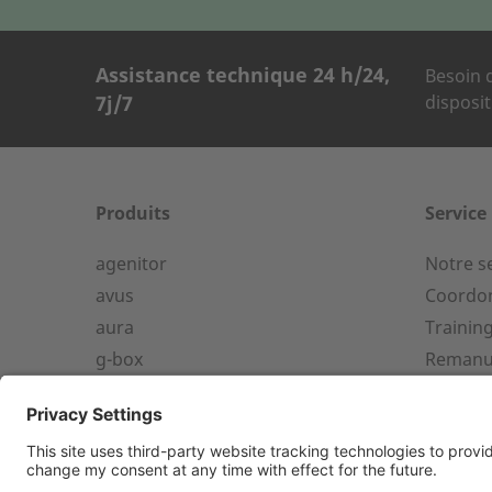
Assistance technique 24 h/24,
Besoin d
7j/7
disposit
FORMULAIRE D
Société
Produits
Service
agenitor
Notre s
Service 24/24 dès 50 kW
avus
Coordon
aura
Trainin
Prénom
Service d'assistance téléphoniqu
g-box
Remanu
pour une installation à partir de 
kW.
Solutions d’installations
+33 2 23 27 86 66
Ville