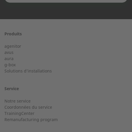
Prénom
Produits
Service 24/24 dès 50 kW
agenitor
Service d'assistance téléphonique pour une installation à
avus
partir de 50 kW.
aura
Nom
g-box
Solutions d’installations
+33 2 23 27 86 66
Service
Notre service
Ville
Service clientèle
Coordonnées du service
TrainingCenter
Avez-vous des questions d'ordre général ?
Remanufacturing program