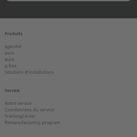
Prénom
Produits
Service 24/24 dès 50 kW
agenitor
Service d'assistance téléphonique pour une installation à
avus
partir de 50 kW.
aura
Nom
g-box
Solutions d’installations
+33 2 23 27 86 66
Service
Notre service
Ville
Service clientèle
Coordonnées du service
TrainingCenter
Avez-vous des questions d'ordre général ?
Remanufacturing program