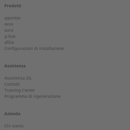
Prodotti
Assistenza 24 ore su 24
agenitor
Il tuo tecnico disponibile 24 ore su 24.
avus
aura
Cognome
g-box
+39 045 8351221
afilia
Configurazioni di installazione
assistenza@2-g.it
Assistenza
Numero di telefono
Assistenza 2G
Contatti
Servizio Clienti
Training Center
Programma di rigenerazione
Il tuo referente per ogni informazione.
Città
Azienda
+39 045 8340861
Chi siamo