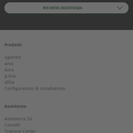
RICHIEDI ASSISTENZA
Nome
Prodotti
Assistenza 24 ore su 24
agenitor
Il tuo tecnico disponibile 24 ore su 24.
avus
aura
Cognome
g-box
+39 045 8351221
afilia
Configurazioni di installazione
assistenza@2-g.it
Assistenza
Numero di telefono
Assistenza 2G
Contatti
Servizio Clienti
Training Center