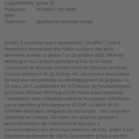
Cogénération:
g-box 50
Puissance
50 kWel / 100 kWth
(kW):
Opérateur:
Stadtwerke Münster GmbH
En fait, il ne voulait pas l'abandonner. En effet : "Cela a
fonctionné de manière très fiable au cours des onze
dernières années et demie." Le 20 octobre 2005, Michael
Wilimzig a reçu la toute première g-box 50 à l'usine
municipale de Münster à Roxel-Nord de Christian Grotholt,
l'actuel président de 2G Energy AG. Les travaux municipaux
de Münster ont participé au développement de la g-box. Le
22 mars 2017, exactement 84 737 heures de fonctionnement
plus tard, Michael Wilimzig est de retour pour remplacer
l'installation avec utilisation intégrée du pouvoir calorifique
par la dernière g-box compacte 50 CHP. La tâche de la
centrale électrique compacte est inchangée : elle continue à
alimenter en chaleur 250 foyers du quartier, produit «
accessoirement » de l'électricité et épargne à
l'environnement des émissions massives de CO2. Grâce à son
excellent rendement de 106 %, la première g-box a permis