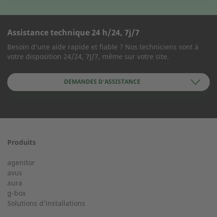
Assistance technique 24 h/24, 7j/7
FORMULAIRE DE CONTACT
Besoin d’une aide rapide et fiable ? Nos techniciens sont à
votre disposition 24/24, 7J/7, même sur votre site.
Société
DEMANDES D’ASSISTANCE
Prénom
Produits
Service 24/24 dès 50 kW
agenitor
Service d'assistance téléphonique pour une installation à
avus
partir de 50 kW.
aura
Nom
g-box
Solutions d’installations
+33 2 23 27 86 66