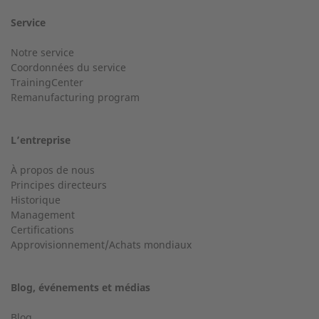
Service
Notre service
Ville
Service clientèle
Coordonnées du service
TrainingCenter
Avez-vous des questions d'ordre général ?
Remanufacturing program
+33 2 23 27 86 66
L’entreprise
Email
À propos de nous
info@2-g.fr
Principes directeurs
Historique
Management
Certifications
Numéro de télé
Approvisionnement/Achats mondiaux
Service 24/24 au-delà de 50 kW
Service d'assistance téléphonique pour une installation au
Blog, événements et médias
delà de 50 kW (g-box 20 and g-box 50).
Votre message:
Blog