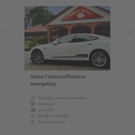
Verso l'autosufficienza
energetica
Alberghi e strutture ricettive
Germania
g-box 20
20 kWel / 43 kWth
Gasthof Driland