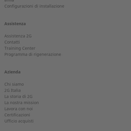
Configurazioni di installazione
assistenza@2-g.it
Assistenza
Numero di telefono
Assistenza 2G
Contatti
Servizio Clienti
Training Center
Programma di rigenerazione
Il tuo referente per ogni informazione.
Città
Azienda
+39 045 8340861
Chi siamo
info@2-g.it
2G Italia
La storia di 2G
La nostra mission
Email
Lavora con noi
Certificazioni
Ufficio acquisti
Sedi e Partner 2G