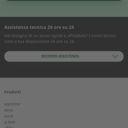
Assistenza tecnica 24 ore su 24
MODULO DI CONTATTO
Hai bisogno di un aiuto rapido e affidabile? I nostri tecnici
sono a tua disposizione 24 ore su 24.
Azienda
RICHIEDI ASSISTENZA
Nome
Prodotti
Assistenza 24 ore su 24
agenitor
Il tuo tecnico disponibile 24 ore su 24.
avus
aura
Cognome
g-box
+39 045 8351221
afilia