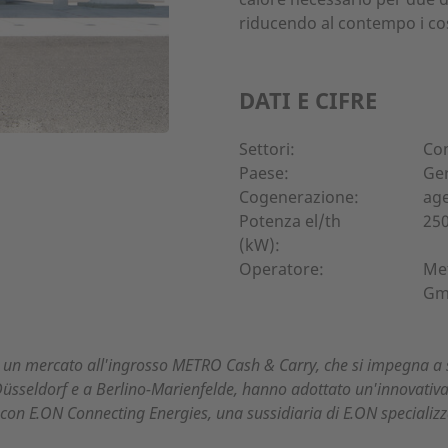
riducendo al contempo i cos
DATI E CIFRE
Settori:
Com
Paese:
Ge
Cogenerazione:
age
Potenza el/th
250
(kW):
Operatore:
Met
Gm
un mercato all'ingrosso METRO Cash & Carry, che si impegna a ser
 Düsseldorf e a Berlino-Marienfelde, hanno adottato un'innovativa
e con E.ON Connecting Energies, una sussidiaria di E.ON specializz