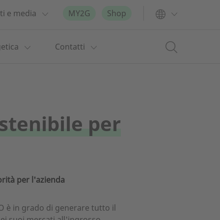
ti e media
MY2G
Shop
etica
Contatti
stenibile per
orità per l'azienda
è in grado di generare tutto il
i suoi mercati all'ingrosso,