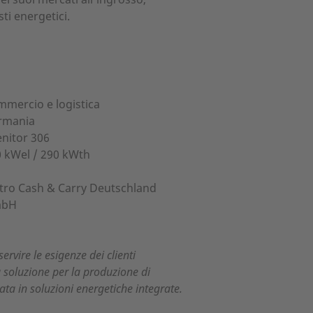
ti energetici.
mercio e logistica
rmania
nitor 306
 kWel / 290 kWth
ro Cash & Carry Deutschland
bH
vire le esigenze dei clienti
 soluzione per la produzione di
ata in soluzioni energetiche integrate.