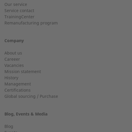
Customer service
Our service
Service contact
Country
Do you have general questions?
TrainingCenter
Remanufacturing program
+49 (0) 2568 9347-0
Company
City
info@2-g.de
About us
Careeer
Vacancies
Mission statement
History
24h service up to 50 kW
Management
Email
Certifications
Service hotline for installations up to 50 kW (g-box 20 and
Global sourcing / Purchase
g-box 50).
Blog, Events & Media
+49 (0) 2568 9347-2707
Telephone number
Blog