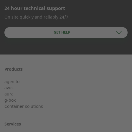
24 hour technical support
CONTACT FORM
On site quickly and reliably 24/7.
Company Name
GET HELP
First name
Products
24h service from 50 kW
agenitor
Service hotline for an installation from 50 kW.
avus
aura
g-box
+49 (0) 180 6345345
Last Name
Container solutions
Services